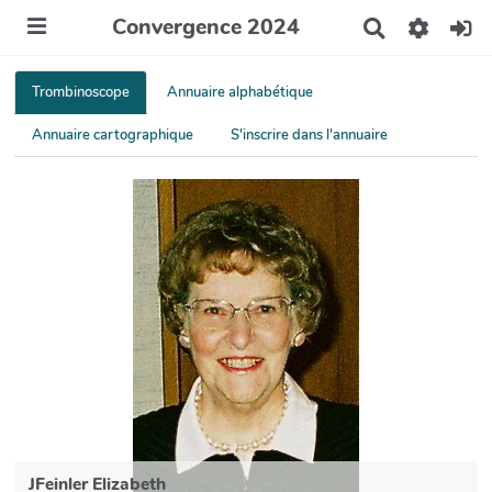
Convergence 2024
R
e
c
h
Trombinoscope
Annuaire alphabétique
e
r
Annuaire cartographique
S'inscrire dans l'annuaire
c
h
e
r
JFeinler Elizabeth