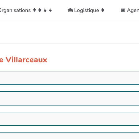
 Organisations 👨👩👧👦
👜 Logistique 👩
📅 Age
ue Villarceaux