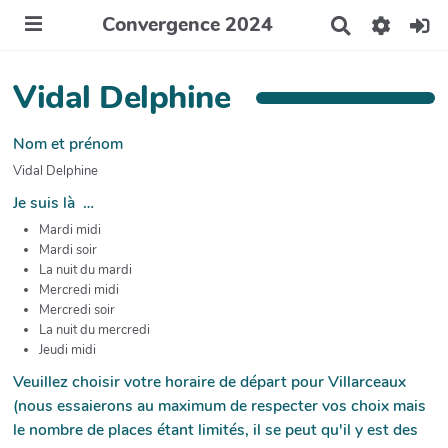
Convergence 2024
R
e
c
h
Vidal Delphine
e
r
c
Nom et prénom
h
Vidal Delphine
e
r
Je suis là …
Mardi midi
Mardi soir
La nuit du mardi
Mercredi midi
Mercredi soir
La nuit du mercredi
Jeudi midi
Veuillez choisir votre horaire de départ pour Villarceaux
(nous essaierons au maximum de respecter vos choix mais
le nombre de places étant limités, il se peut qu'il y est des