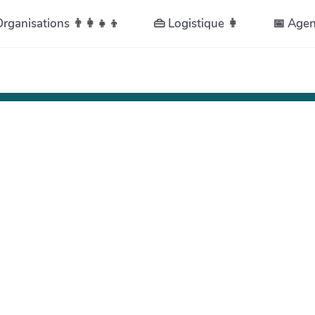
 Organisations 👨👩👧👦
👜 Logistique 👩
📅 Age