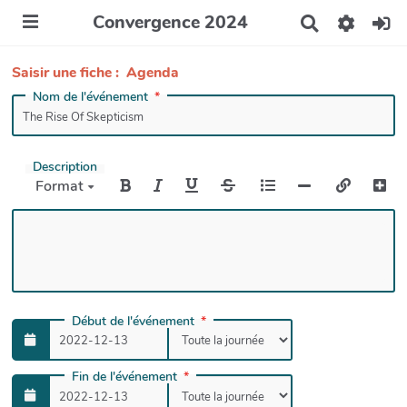
Convergence 2024
R
e
c
Saisir une fiche : Agenda
h
e
Nom de l'événement
r
c
h
e
Description
r
Format
Début de l'événement
Fin de l'événement