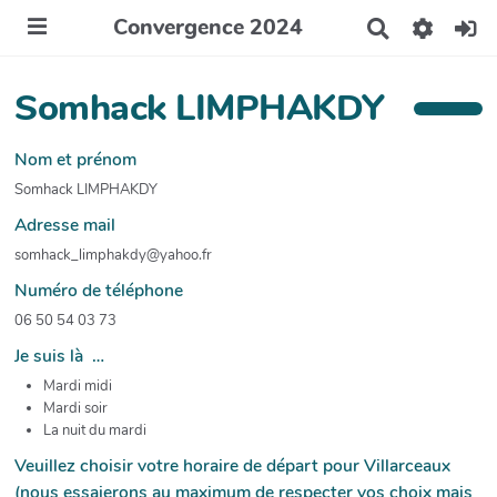
Convergence 2024
R
e
c
h
Somhack LIMPHAKDY
e
r
c
Nom et prénom
h
Somhack LIMPHAKDY
e
r
Adresse mail
somhack_limphakdy@yahoo.fr
Numéro de téléphone
06 50 54 03 73
Je suis là …
Mardi midi
Mardi soir
La nuit du mardi
Veuillez choisir votre horaire de départ pour Villarceaux
(nous essaierons au maximum de respecter vos choix mais