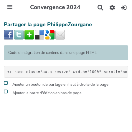
Convergence 2024
R
e
c
Partager la page PhilippeZourgane
h
e
r
c
h
e
Code d'intégration de contenu dans une page HTML
r
Ajouter un bouton de partage en haut à droite de la page
Ajouter la barre d'édition en bas de page