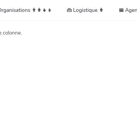
 Organisations 👨👩👧👦
👜 Logistique 👩
📅 Age
e colonne.