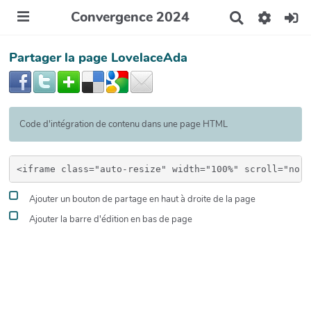
Convergence 2024
R
e
c
Partager la page LovelaceAda
h
e
r
c
h
e
Code d'intégration de contenu dans une page HTML
r
Ajouter un bouton de partage en haut à droite de la page
Ajouter la barre d'édition en bas de page