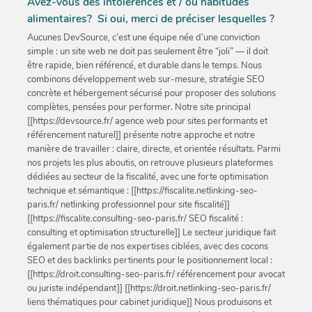
Avez-vous des intolérences et / ou habitudes
alimentaires? Si oui, merci de préciser lesquelles ?
Aucunes DevSource, c’est une équipe née d’une conviction
simple : un site web ne doit pas seulement être “joli” — il doit
être rapide, bien référencé, et durable dans le temps. Nous
combinons développement web sur-mesure, stratégie SEO
concrète et hébergement sécurisé pour proposer des solutions
complètes, pensées pour performer. Notre site principal
[[https://devsource.fr/ agence web pour sites performants et
référencement naturel]] présente notre approche et notre
manière de travailler : claire, directe, et orientée résultats. Parmi
nos projets les plus aboutis, on retrouve plusieurs plateformes
dédiées au secteur de la fiscalité, avec une forte optimisation
technique et sémantique : [[https://fiscalite.netlinking-seo-
paris.fr/ netlinking professionnel pour site fiscalité]]
[[https://fiscalite.consulting-seo-paris.fr/ SEO fiscalité :
consulting et optimisation structurelle]] Le secteur juridique fait
également partie de nos expertises ciblées, avec des cocons
SEO et des backlinks pertinents pour le positionnement local :
[[https://droit.consulting-seo-paris.fr/ référencement pour avocat
ou juriste indépendant]] [[https://droit.netlinking-seo-paris.fr/
liens thématiques pour cabinet juridique]] Nous produisons et