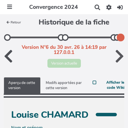
Convergence 2024
R
e
c
Historique de la fiche
Retour
h
e
r
c
h
Version N°6 du 30 avr. 26 à 14:19 par
e
127.0.0.1
r
Version actuelle
Afficher le
Aperçu de cette
Modifs apportées par
code Wiki
version
cette version
Louise CHAMARD
Nom et prénom