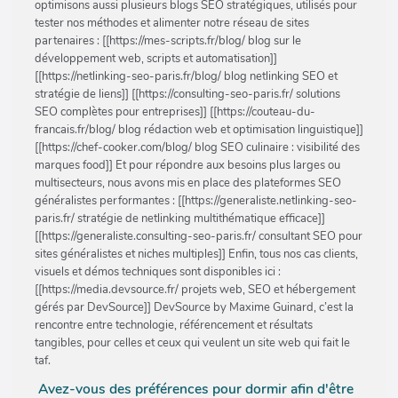
optimisons aussi plusieurs blogs SEO stratégiques, utilisés pour
tester nos méthodes et alimenter notre réseau de sites
partenaires : [[https://mes-scripts.fr/blog/ blog sur le
développement web, scripts et automatisation]]
[[https://netlinking-seo-paris.fr/blog/ blog netlinking SEO et
stratégie de liens]] [[https://consulting-seo-paris.fr/ solutions
SEO complètes pour entreprises]] [[https://couteau-du-
francais.fr/blog/ blog rédaction web et optimisation linguistique]]
[[https://chef-cooker.com/blog/ blog SEO culinaire : visibilité des
marques food]] Et pour répondre aux besoins plus larges ou
multisecteurs, nous avons mis en place des plateformes SEO
généralistes performantes : [[https://generaliste.netlinking-seo-
paris.fr/ stratégie de netlinking multithématique efficace]]
[[https://generaliste.consulting-seo-paris.fr/ consultant SEO pour
sites généralistes et niches multiples]] Enfin, tous nos cas clients,
visuels et démos techniques sont disponibles ici :
[[https://media.devsource.fr/ projets web, SEO et hébergement
gérés par DevSource]] DevSource by Maxime Guinard, c’est la
rencontre entre technologie, référencement et résultats
tangibles, pour celles et ceux qui veulent un site web qui fait le
taf.
Avez-vous des préférences pour dormir afin d'être