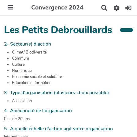
Convergence 2024
R
e
c
h
Les Petits Debrouillards
e
r
c
2- Secteur(s) d'action
h
Climat/ Biodiversité
e
Commum
r
Culture
Numérique
Economie sociale et solidaire
Education et formation
3- Type d'organisation (plusieurs choix possible)
Association
4- Ancienneté de l'organisation
Plus de 20 ans
5- A quelle échelle d'action agit votre organisation
Internationale