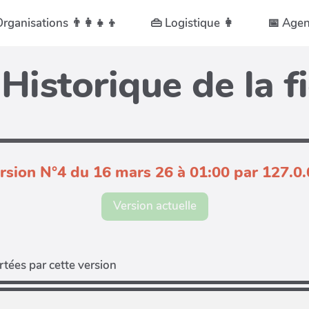
 Organisations 👨👩👧👦
👜 Logistique 👩
📅 Age
Historique de la f
rsion N°4 du 16 mars 26 à 01:00 par 127.0.
Version actuelle
tées par cette version