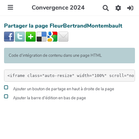
Convergence 2024
R
e
c
Partager la page FleurBertrandMontembault
h
e
r
c
h
e
Code d'intégration de contenu dans une page HTML
r
Ajouter un bouton de partage en haut à droite de la page
Ajouter la barre d'édition en bas de page