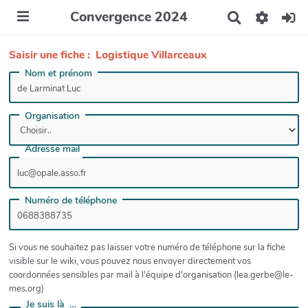
Convergence 2024
R
e
c
Saisir une fiche : Logistique Villarceaux
h
e
Nom et prénom
r
c
h
Organisation
e
r
Adresse mail
Numéro de téléphone
Si vous ne souhaitez pas laisser votre numéro de téléphone sur la fiche
visible sur le wiki, vous pouvez nous envoyer directement vos
coordonnées sensibles par mail à l'équipe d'organisation (lea.gerbe@le-
mes.org)
Je suis là …