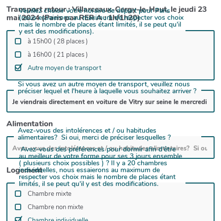
Transport retour : Villarceaux-Cergy-le-Haut, le jeudi 23
Veuillez choisir votre horaire de départ pour Paris
mai 2024 (Paris par RER A : 1h/1h20)
(nous essaierons au maximum de respecter vos choix
mais le nombre de places étant limités, il se peut qu'il
y est des modifications).
à 15h00 ( 28 places )
à 16h00 ( 21 places )
Autre moyen de transport
Si vous avez un autre moyen de transport, veuillez nous
préciser lequel et l'heure à laquelle vous souhaitez arriver ?
Alimentation
Avez-vous des intolérences et / ou habitudes
alimentaires? Si oui, merci de préciser lesquelles ?
Avez-vous des préférences pour dormir afin d'être
au meilleur de votre forme pour ses 3 jours ensemble
( plusieurs choix possibles ) ? Il y a 20 chambres
Logement
individuelles, nous essaierons au maximum de
respecter vos choix mais le nombre de places étant
limités, il se peut qu'il y est des modifications.
Chambre mixte
Chambre non mixte
Chambre individuelle